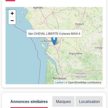
+
−
Van CHEVAL LIBERTE 4 places MAXI 4
Leaflet
| © OpenStreetMap contributors
Annonces similaires
Marques
Localisation