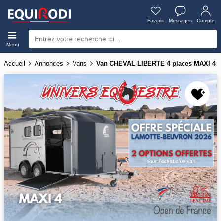
Favoris
Messages
Compte
Menu
Accueil
Annonces
Vans
Van CHEVAL LIBERTE 4 places MAXI 4