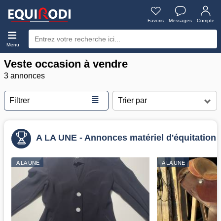
Favoris
Messages
Compte
Menu
Veste occasion à vendre
3 annonces
≣
Filtrer
A LA UNE - Annonces matériel d'équitation
A LA UNE
A LA UNE