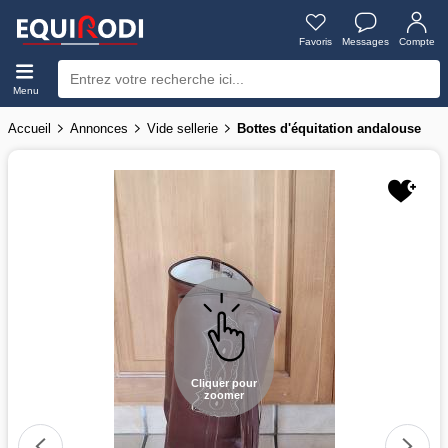
Favoris
Messages
Compte
Menu
Accueil
Annonces
Vide sellerie
Bottes d'équitation andalouse
Cliquer pour
zoomer