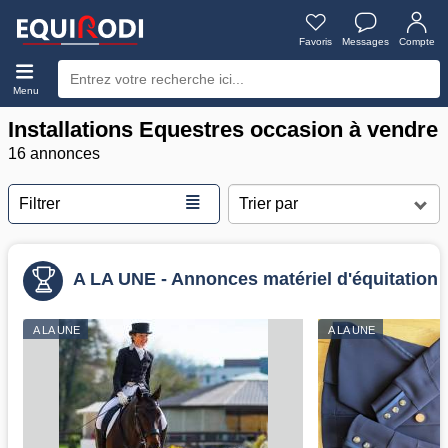
Favoris
Messages
Compte
Menu
Installations Equestres occasion à vendre
16 annonces
≣
Filtrer
A LA UNE - Annonces matériel d'équitation
A LA UNE
A LA UNE