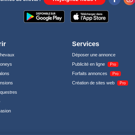
ir
Services
chevaux
Déposer une annonce
poneys
Publicité en ligne
Pro
alons
Forfaits annonces
Pro
nsions
Création de sites web
Pro
questres
e
casion