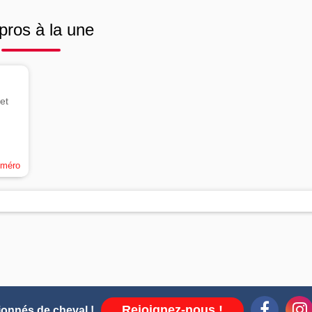
pros à la une
et
uméro
Rejoignez-nous !
ionnés de cheval !