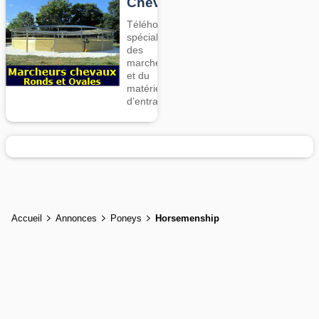
Chevaux
Téléhorse,
spécialiste
des
marcheurs
et du
matériel
d’entrainement
Accueil
Annonces
Poneys
Horsemenship