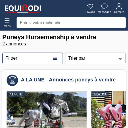
Favoris
Messages
Compte
Menu
Poneys Horsemenship à vendre
2 annonces
≣
Filtrer
A LA UNE - Annonces poneys à vendre
A LA UNE
A LA UNE