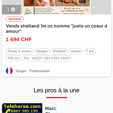
1
NOUVEAU
Vends shetland 1m oc nomme "juste un coeur d
amour"
1 694 CHF
Poney à vendre
Hongre
Shetland
Alezan
7 ans
100 cm
Par :
ASCOT DES FEES ONCP
Vosges
Professionnel
Les pros à la une
Marcheurs