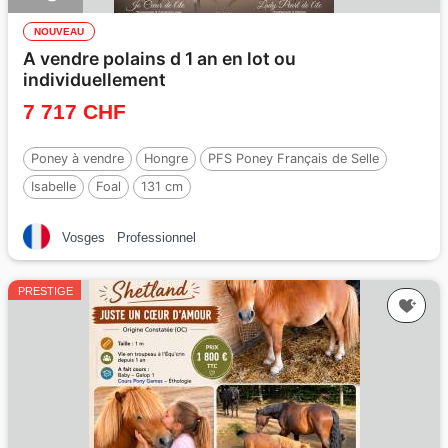
NOUVEAU
A vendre polains d 1 an en lot ou
individuellement
7 717 CHF
Poney à vendre
Hongre
PFS Poney Français de Selle
Isabelle
Foal
131 cm
Vosges
Professionnel
PRESTIGE