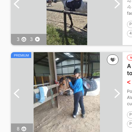
🐴
🐴
fa
P
4
3
3
PREMIUM
A
t
<
Po
AV
cu
P
P
8