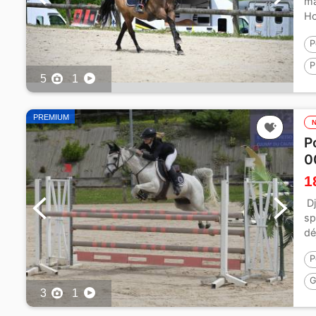
ma
Ho
à..
P
P
5
1
1
PREMIUM
P
0
1
Dj
sp
dé
P
G
3
1