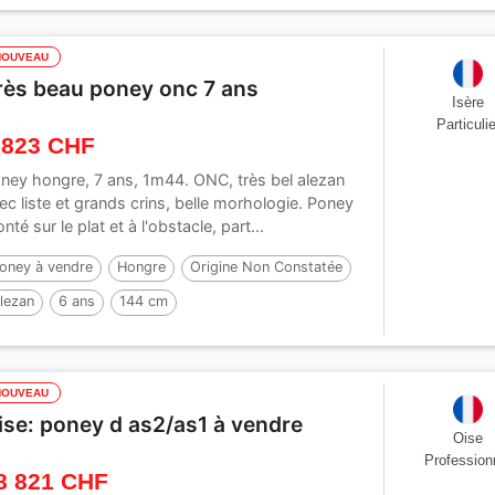
NOUVEAU
rès beau poney onc 7 ans
Isère
Particulie
 823 CHF
ney hongre, 7 ans, 1m44. ONC, très bel alezan
ec liste et grands crins, belle morhologie. Poney
nté sur le plat et à l'obstacle, part...
oney à vendre
Hongre
Origine Non Constatée
lezan
6 ans
144 cm
NOUVEAU
ise: poney d as2/as1 à vendre
Oise
Profession
8 821 CHF