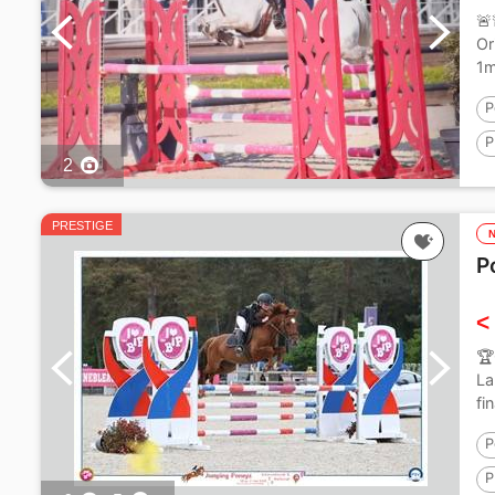
🚨
Or
1m
P
P
2
1
PRESTIGE
P
<
🏆
La
fi
P
P