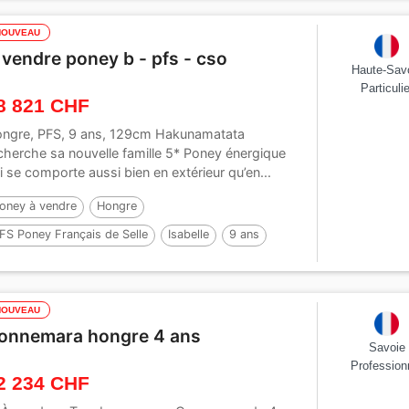
NOUVEAU
 vendre poney b - pfs - cso
Haute-Sav
Particulie
8 821 CHF
ngre, PFS, 9 ans, 129cm Hakunamatata
cherche sa nouvelle famille 5* Poney énergique
i se comporte aussi bien en extérieur qu’en...
oney à vendre
Hongre
FS Poney Français de Selle
Isabelle
9 ans
NOUVEAU
onnemara hongre 4 ans
Savoie
Profession
2 234 CHF