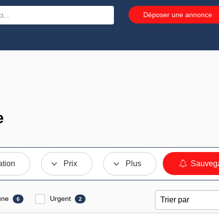
Déposer une annonce
e
ation
Prix
Plus
Sauvega
une
Urgent
6
2