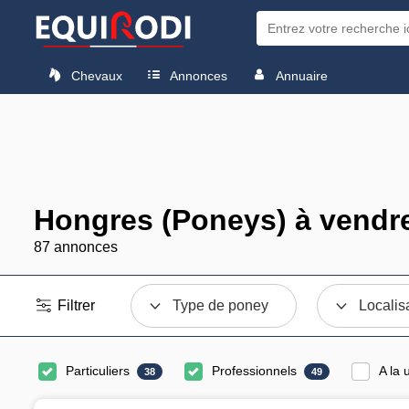
Chevaux
Annonces
Annuaire
Hongres (Poneys) à vendr
87 annonces
Filtrer
Type de poney
Localis
Particuliers
Professionnels
A la 
38
49