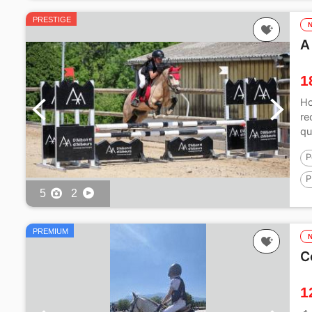
PRESTIGE
A
1
Ho
re
qu
P
P
5
2
PREMIUM
C
1