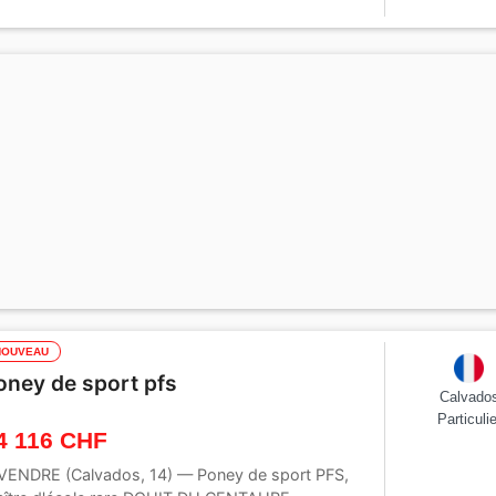
46 cm
Par :
Mon Nantano de florys
NOUVEAU
oney de sport pfs
Calvado
Particulie
4 116 CHF
VENDRE (Calvados, 14) — Poney de sport PFS,