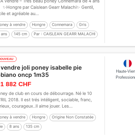
 À vendre – Tres beau poney Connemara de 4 ans
 ✨️Hongre par Caislean Gearr Malachi✨️ Gentil,
cile et agréable au...
oney à vendre
Hongre
Connemara
Gris
 ans
145 cm
Par :
CAISLEAN GEARR MALACHI
NOUVEAU
 vendre joli poney isabelle pie
Haute-Vie
obiano oncp 1m35
Profession
 1 882 CHF
ney de club en cours de débourrage. Né le 10
RIL 2018. Il est trés intéligent, sociable, franc,
rieux, courageux..Il aime jouer. Les...
oney à vendre
Hongre
Origine Non Constatée
ie
8 ans
135 cm