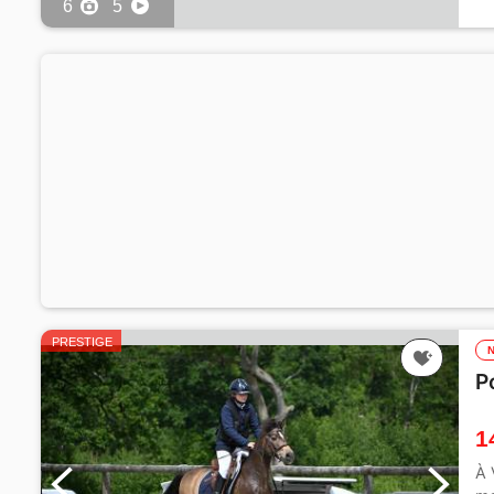
6
5
1
PRESTIGE
P
1
À 