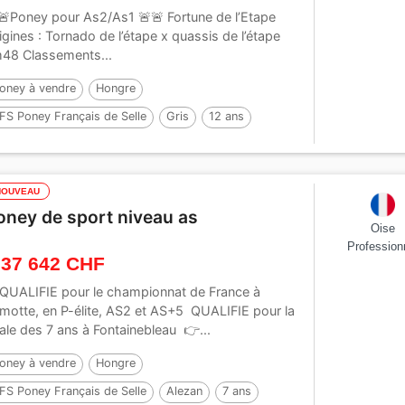
🚨Poney pour As2/As1 🚨🚨 Fortune de l’Etape
igines : Tornado de l’étape x quassis de l’étape
48 Classements...
oney à vendre
Hongre
FS Poney Français de Selle
Gris
12 ans
48 cm
NOUVEAU
oney de sport niveau as
Oise
Profession
 37 642 CHF
QUALIFIE pour le championnat de France à
motte, en P-élite, AS2 et AS+5 QUALIFIE pour la
nale des 7 ans à Fontainebleau 👉...
oney à vendre
Hongre
FS Poney Français de Selle
Alezan
7 ans