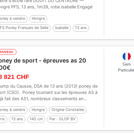
ître d'école rare DOUIT DU CENTAURE —
ngre PFS, 13 ans, 1m39, robe isabelle Engagé
.
oney à vendre
Hongre
FS Poney Français de Selle
Isabelle
13 ans
39 cm
Par :
VIERSEN K
NOUVEAU
oney de sport - épreuves as 20
Gers
00€
Particulie
8 821 CHF
ump du Causse, DSA de 13 ans (2013) poney de
ort (CSO). Poney tournant sur les épreuves AS à
jà fait des AS1, nombreux classements en...
oney à vendre
Hongre
Origine Constatée
ris
13 ans
145 cm
Par :
GLOP BV