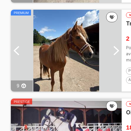
PREMIUM
T
2
Po
av
mo
P
A
9
PRESTIGE
O
1