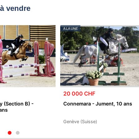
à vendre
A LA UNE
20 000 CHF
 (Section B) -
Connemara - Jument, 10 ans
 ans
)
Genève (Suisse)