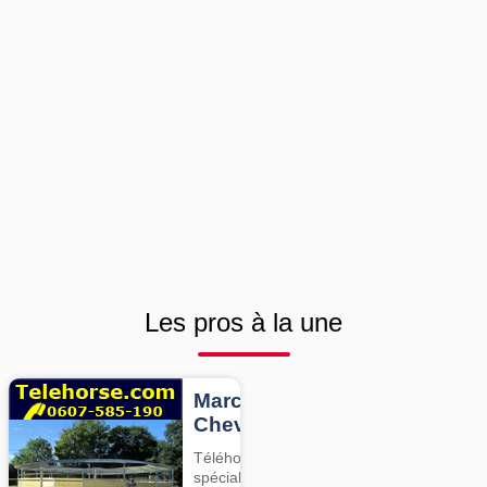
Les pros à la une
Marcheurs
Chevaux
Téléhorse,
spécialiste