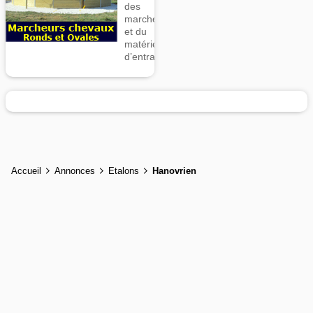
des
marcheurs
et du
matériel
d’entrainement
Accueil
Annonces
Etalons
Hanovrien