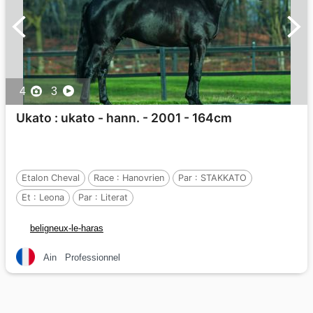
4
3
Ukato : ukato - hann. - 2001 - 164cm
Etalon Cheval
Race :
Hanovrien
Par :
STAKKATO
Et :
Leona
Par :
Literat
beligneux-le-haras
Ain
Professionnel