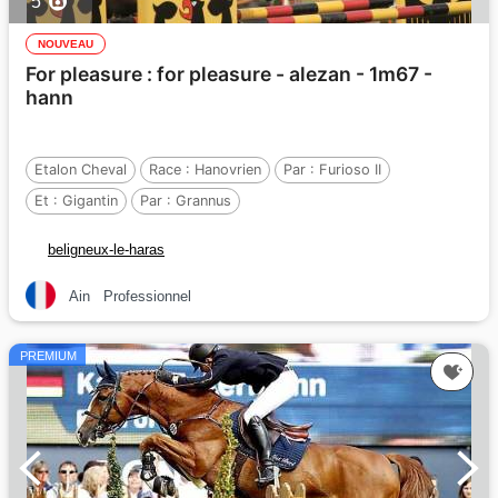
5
NOUVEAU
For pleasure : for pleasure - alezan - 1m67 -
hann
Etalon Cheval
Race :
Hanovrien
Par :
Furioso II
Et :
Gigantin
Par :
Grannus
beligneux-le-haras
Ain
Professionnel
PREMIUM