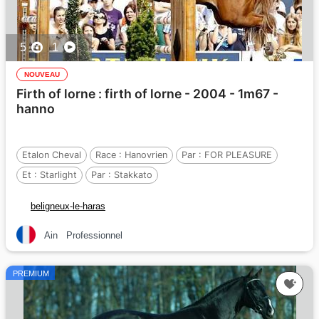
5
1
NOUVEAU
Firth of lorne : firth of lorne - 2004 - 1m67 -
hanno
Etalon Cheval
Race :
Hanovrien
Par :
FOR PLEASURE
Et :
Starlight
Par :
Stakkato
beligneux-le-haras
Ain
Professionnel
PREMIUM