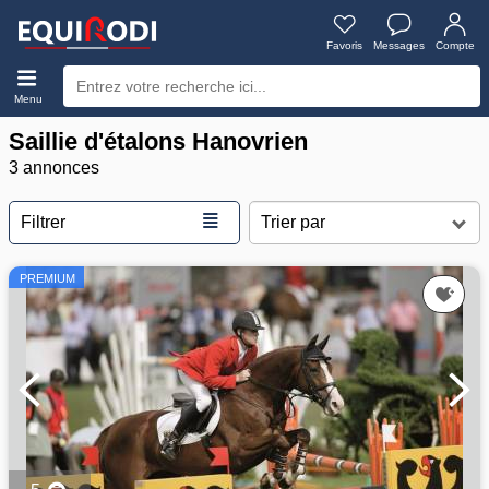
Favoris
Messages
Compte
Menu
Saillie d'étalons Hanovrien
3 annonces
≣
Filtrer
PREMIUM