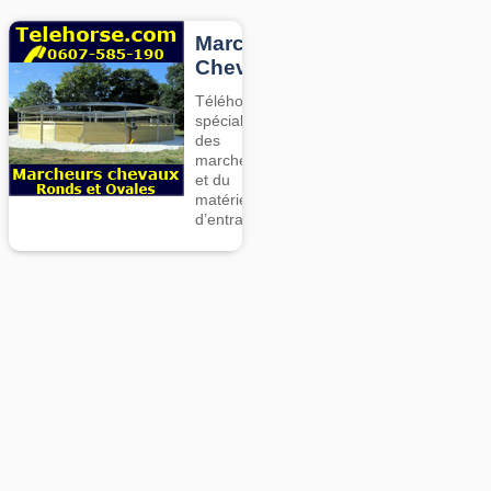
Marcheurs
Chevaux
Téléhorse,
spécialiste
des
marcheurs
et du
matériel
d’entrainement