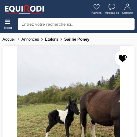
Favoris
Messages
Compte
Menu
Accueil
Annonces
Etalons
Saillie Poney