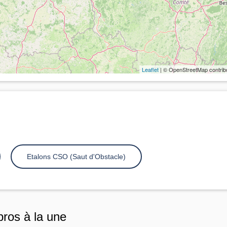
Leaflet
| © OpenStreetMap contrib
Etalons CSO (Saut d'Obstacle)
pros à la une