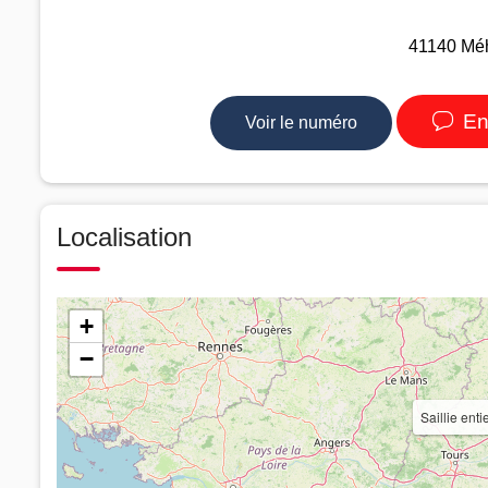
41140 Méh
En
Voir le numéro
Localisation
+
−
Saillie ent