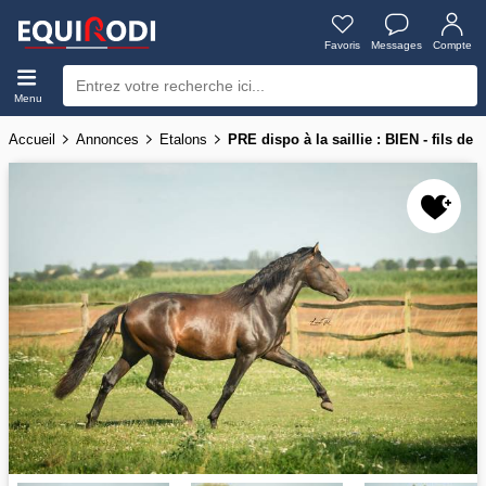
Favoris
Messages
Compte
Menu
Accueil
Annonces
Etalons
PRE dispo à la saillie : BIEN - fils de