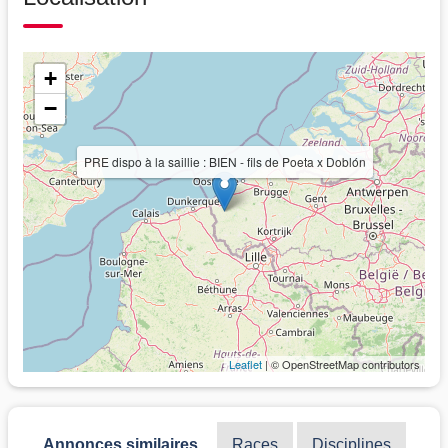
+
−
PRE dispo à la saillie : BIEN - fils de Poeta x Doblón
Leaflet
| © OpenStreetMap contributors
Annonces similaires
Races
Disciplines