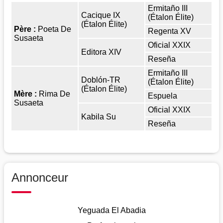
Ermitaño III
Cacique IX
(étalon Élite)
(étalon Élite)
Père :
Poeta De
Regenta XV
Susaeta
Oficial XXIX
Editora XIV
Reseña
Ermitaño III
Doblón-TR
(étalon Élite)
(étalon Élite)
Mère :
Rima De
Espuela
Susaeta
Oficial XXIX
Kabila Su
Reseña
Annonceur
Yeguada El Abadia