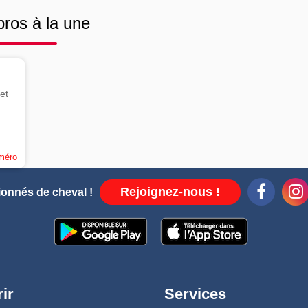
pros à la une
et
uméro
Rejoignez-nous !
ionnés de cheval !
ir
Services