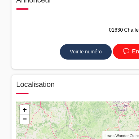
01630 Challe
En
Voir le numéro
Localisation
+
−
Lewis Wonder Olena 