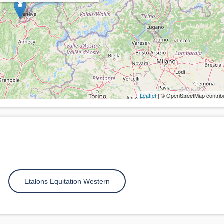
Leaflet
| © OpenStreetMap contrib
Etalons Equitation Western