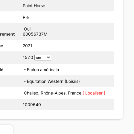
Paint Horse
Pie
Oui
trement
60056737M
ce
2021
157.0
dé
- Etalon américain
- Equitation Western (Loisirs)
Challex, Rhône-Alpes, France
[ Localiser ]
1009640