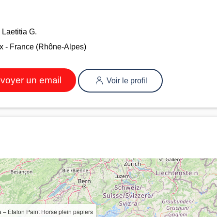
Laetitia G.
x - France (Rhône-Alpes)
voyer un email
Voir le profil
– Étalon Paint Horse plein papiers