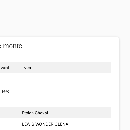
e monte
ivant
Non
ues
Etalon Cheval
LEWIS WONDER OLENA