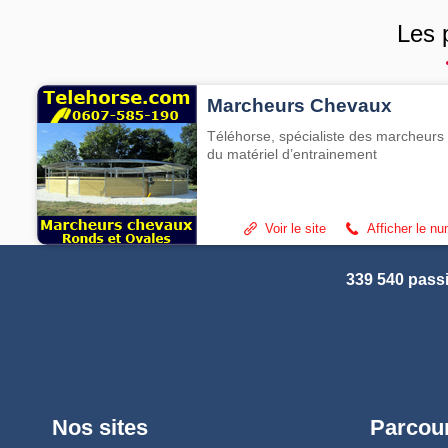
Les 
Marcheurs Chevaux
Téléhorse, spécialiste des marcheurs 
du matériel d’entrainement
Voir le site
Afficher le n
339 540 pass
Nos sites
Parcour