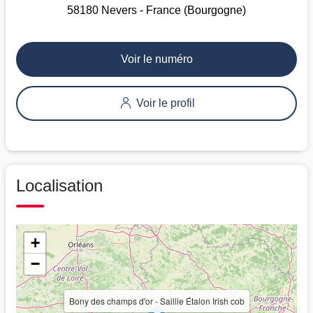
58180 Nevers - France (Bourgogne)
Voir le numéro
Voir le profil
Localisation
+
−
Bony des champs d'or - Saillie Étalon Irish cob