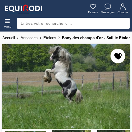
Favoris
Messages
Compte
Menu
Accueil
Annonces
Etalons
Bony des champs d'or - Saillie Étalon 