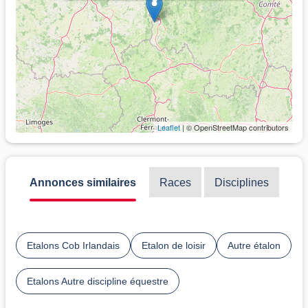
Leaflet
| © OpenStreetMap contributors
Annonces similaires
Races
Disciplines
Etalons Cob Irlandais
Etalon de loisir
Autre étalon
Etalons Autre discipline équestre