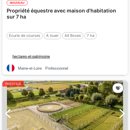
NOUVEAU
Propriété équestre avec maison d'habitation
sur 7 ha
Ecurie de courses
A louer
44 Boxes
7 ha
hectares-et-patrimoine
Maine-et-Loire
Professionnel
PRESTIGE