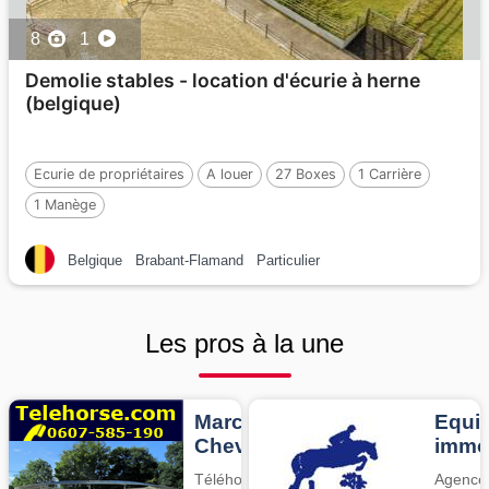
8
1
Demolie stables - location d'écurie à herne
(belgique)
Ecurie de propriétaires
A louer
27 Boxes
1 Carrière
1 Manège
Belgique
Brabant-Flamand
Particulier
Les pros à la une
Marcheurs
Equit
Chevaux
imm
Téléhorse,
Agence