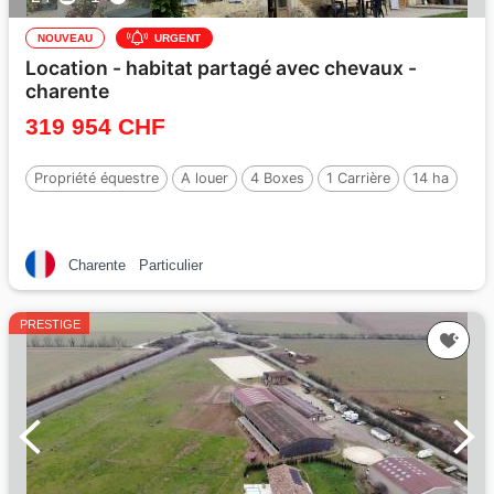
NOUVEAU
URGENT
Location - habitat partagé avec chevaux -
charente
319 954 CHF
Propriété équestre
A louer
4 Boxes
1 Carrière
14 ha
Charente
Particulier
PRESTIGE