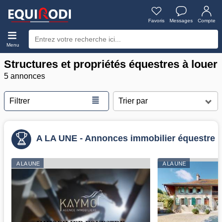
Favoris
Messages
Compte
Menu
Structures et propriétés équestres à louer
5 annonces
≣
Filtrer
A LA UNE - Annonces immobilier équestre
A LA UNE
A LA UNE