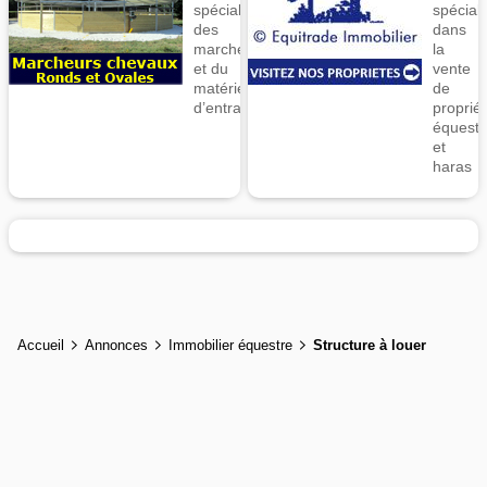
spécialiste
spécial
des
dans
marcheurs
la
et du
vente
matériel
de
d’entrainement
proprié
équestr
et
haras
Accueil
Annonces
Immobilier équestre
Structure à louer