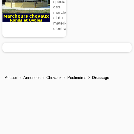
spécialiste
des
marcheurs
et du
matériel
d’entrainement
Accueil
Annonces
Chevaux
Poulinières
Dressage