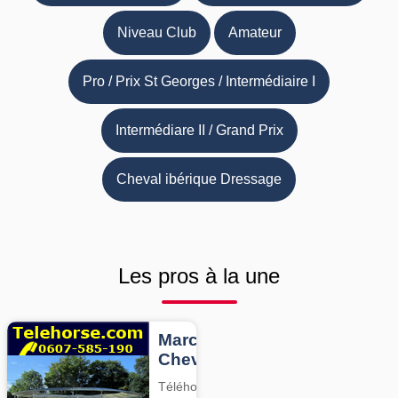
Niveau Club
Amateur
Pro / Prix St Georges / Intermédiaire I
Intermédiare II / Grand Prix
Cheval ibérique Dressage
Les pros à la une
Marcheurs
Chevaux
Téléhorse,