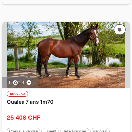
1
3
NOUVEAU
Qualea 7 ans 1m70
25 408 CHF
Cheval à vendre
Jument
Selle Français
Bai brun