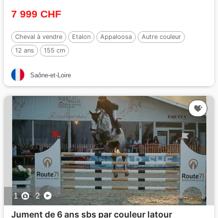
7 999 CHF
Cheval à vendre
Etalon
Appaloosa
Autre couleur
12 ans
155 cm
Saône-et-Loire
1
2
Jument de 6 ans sbs par couleur latour