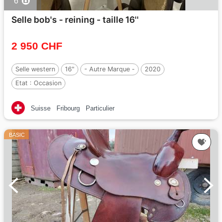
6
Selle bob's - reining - taille 16''
2 950 CHF
Selle western
16"
- Autre Marque -
2020
Etat :
Occasion
Suisse
Fribourg
Particulier
BASIC