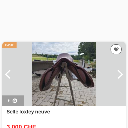
BASIC
6
Selle loxley neuve
3 000 CHF