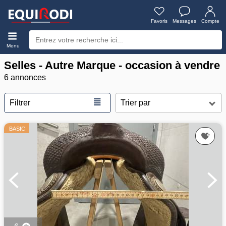
Favoris
Messages
Compte
Menu
Selles - Autre Marque - occasion à vendre
6 annonces
≣
Filtrer
BASIC