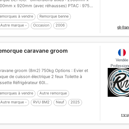
00mm x 920mm (avec réhausses) PTAC : 975...
emorques à vendre
Remorque benne
 Autre marque -
Occasion
2006
glr-fra
emorque caravane groom
Vendée
Profession
ravane groom (8m2) 750kg Options : Evier et
aque de cuisson électrique 2 feux Toilette à
ssette Réfrigérateur 60l...
emorques à vendre
Autre remorque
 Autre marque -
RVU 8M2
Neuf
2025
r-v-u