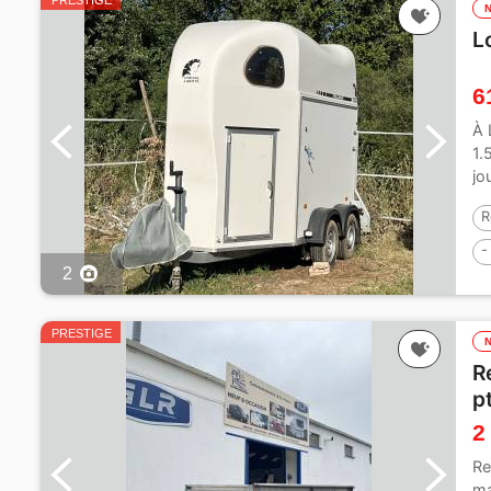
PRESTIGE
L
6
À 
1.
jo
R
-
2
2
PRESTIGE
R
p
2
Re
ma