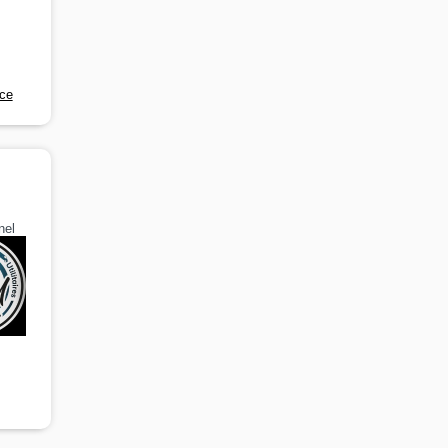
nce
nel