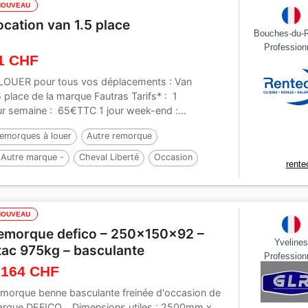
NOUVEAU
ocation van 1.5 place
Bouches-du-
Profession
1 CHF
LOUER pour tous vos déplacements : Van
5 place de la marque Fautras Tarifs* : 1
ur semaine : 65€TTC 1 jour week-end :...
emorques à louer
Autre remorque
 Autre marque -
Cheval Liberté
Occasion
rente
023
NOUVEAU
emorque defico – 250x150x92 –
Yveline
tac 975kg – basculante
Profession
 164 CHF
morque benne basculante freinée d'occasion de
rque DEFICO. Dimensions utiles : 2500mm x