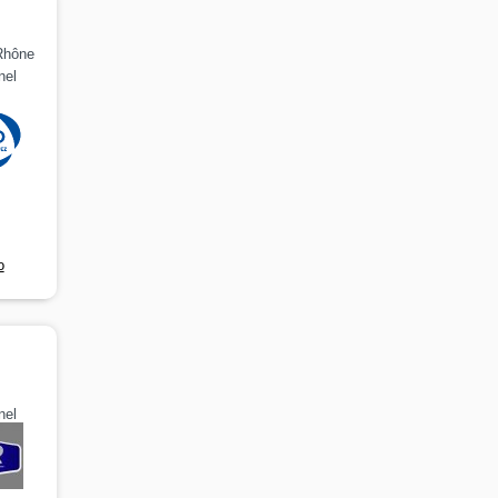
Rhône
nel
o
s
nel