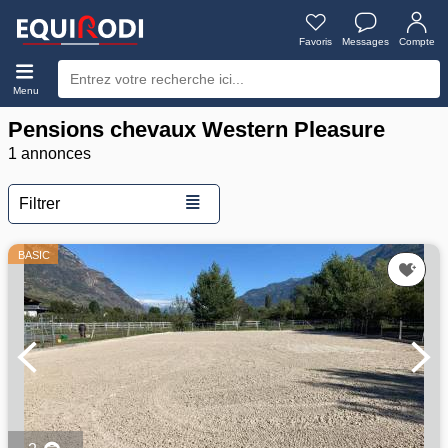
Favoris
Messages
Compte
Menu
Pensions chevaux Western Pleasure
1 annonces
≣
Filtrer
BASIC