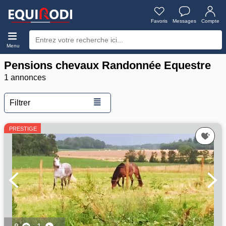
Favoris
Messages
Compte
Menu
Pensions chevaux Randonnée Equestre
1 annonces
≣
Filtrer
PRESTIGE