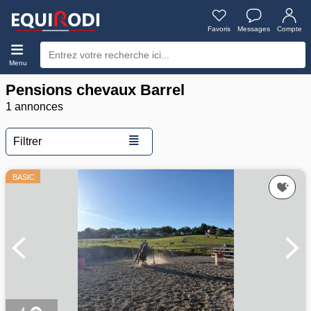
Favoris
Messages
Compte
Menu
Pensions chevaux Barrel
1 annonces
≣
Filtrer
BASIC