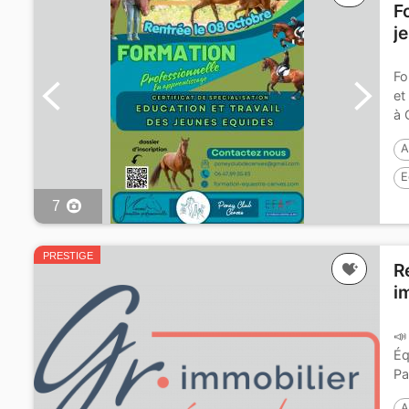
F
j
Fo
et
à 
A
E
7
E
PRESTIGE
R
i
📣
Éq
Pa
A