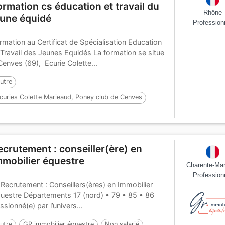
ormation cs éducation et travail du
Rhône
eune équidé
Profession
rmation au Certificat de Spécialisation Education
 Travail des Jeunes Equidés La formation se situe
Cenves (69), Ecurie Colette...
utre
curies Colette Marieaud, Poney club de Cenves
levage
08/10/2026
Apprenti
ecrutement : conseiller(ère) en
mmobilier équestre
Charente-Mar
Profession
 Recrutement : Conseillers(ères) en Immobilier
uestre Départements 17 (nord) • 79 • 85 • 86
ssionné(e) par l’univers...
utre
GR immobilier équestre
Non salarié