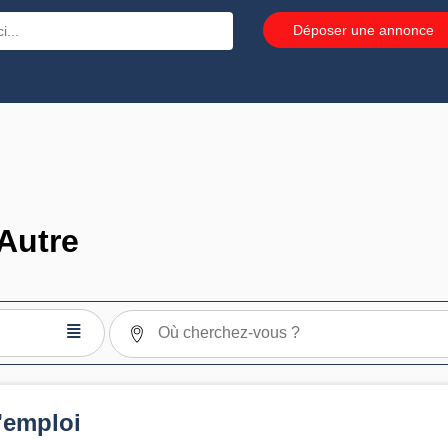
Déposer une annonce
Autre
≣
'emploi