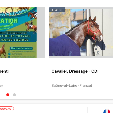
A LA UNE
renti
Cavalier, Dressage - CDI
e)
Saône-et-Loire (France)
NOUVEAU