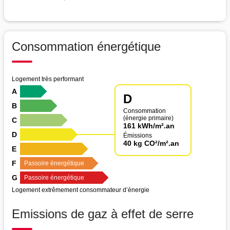
Consommation énergétique
Logement très performant
A
D
B
Consommation
(énergie primaire)
C
161 kWh/m².an
D
Émissions
40 kg CO²/m².an
E
F
Passoire énergétique
G
Passoire énergétique
Logement extrêmement consommateur d’énergie
Emissions de gaz à effet de serre