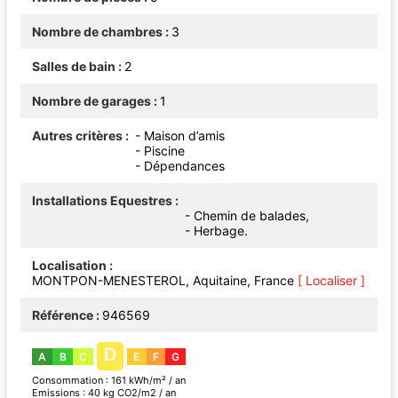
Nombre de chambres
3
Salles de bain
2
Nombre de garages
1
Autres critères
- Maison d’amis
- Piscine
- Dépendances
Installations Equestres
- Chemin de balades,
- Herbage.
Localisation
MONTPON-MENESTEROL, Aquitaine, France
[ Localiser ]
Référence
946569
D
A
B
C
E
F
G
Consommation : 161 kWh/m² / an
Emissions : 40 kg CO2/m2 / an