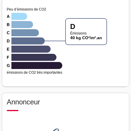
Peu d’émissions de CO2
A
B
D
C
Émissions
40 kg CO²/m².an
D
E
F
G
émissions de CO2 très importantes
Annonceur