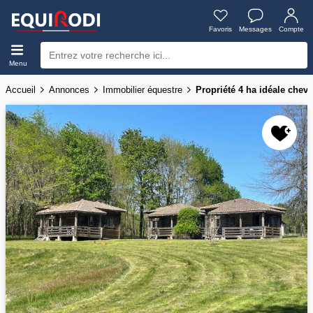
Favoris
Messages
Compte
Menu
Accueil
Annonces
Immobilier équestre
Propriété 4 ha idéale che