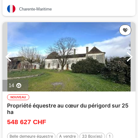
Charente-Maritime
14
NOUVEAU
Propriété équestre au cœur du périgord sur 25
ha
548 627 CHF
Belle demeure équestre
A vendre
33 Box(es)
1