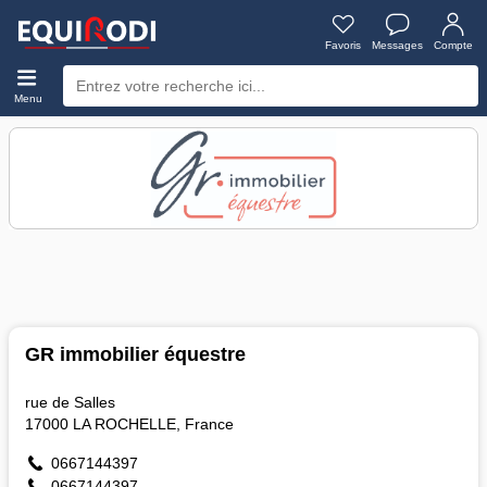
Favoris
Messages
Compte
Menu
GR immobilier équestre
rue de Salles
17000 LA ROCHELLE, France
0667144397
0667144397