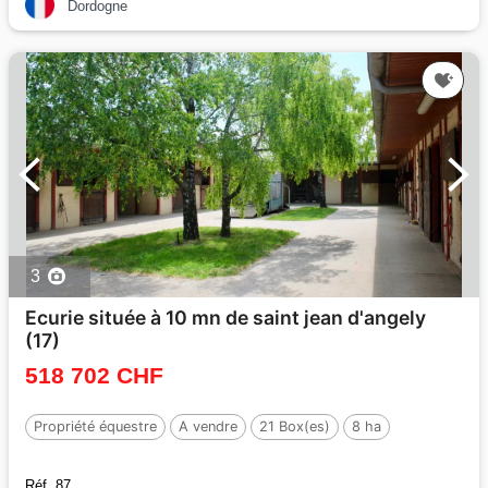
Dordogne
3
Ecurie située à 10 mn de saint jean d'angely
(17)
518 702 CHF
Propriété équestre
A vendre
21 Box(es)
8 ha
Réf. 87