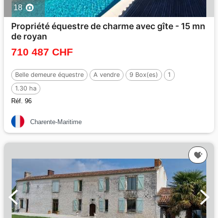
18
Propriété équestre de charme avec gîte - 15 mn
de royan
710 487 CHF
Belle demeure équestre
A vendre
9 Box(es)
1
1.30 ha
Réf. 96
Charente-Maritime