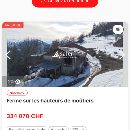
Activez la recherche
PRESTIGE
20
NOUVEAU
Ferme sur les hauteurs de moûtiers
334 070 CHF
Exploitation agricole
A vendre
175 m²