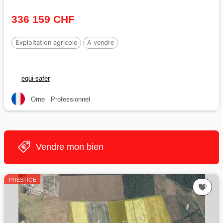
336 159 CHF
Exploitation agricole
A vendre
equi-safer
Orne
Professionnel
Vendre mon bien
PRESTIGE