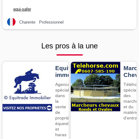
equi-safer
Charente
Professionnel
Les pros à la une
Equitrade
Marc
immo
Chev
Agence
Téléhor
spécialisée
spéciali
dans
des
la
marche
vente
et du
de
matérie
propriétés
d’entra
équestres
et
haras