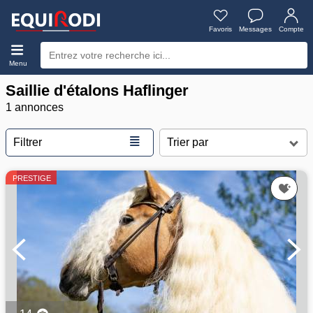
Favoris
Messages
Compte
Menu
Saillie d'étalons Haflinger
1 annonces
≣
Filtrer
PRESTIGE