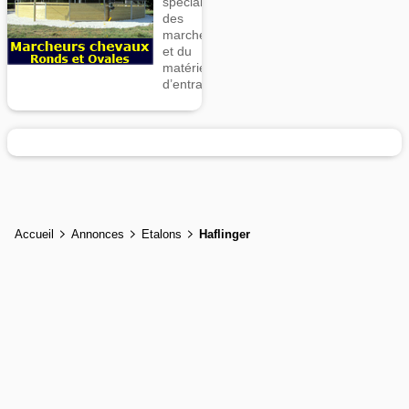
spécialiste
des
marcheurs
et du
matériel
d’entrainement
Accueil
Annonces
Etalons
Haflinger