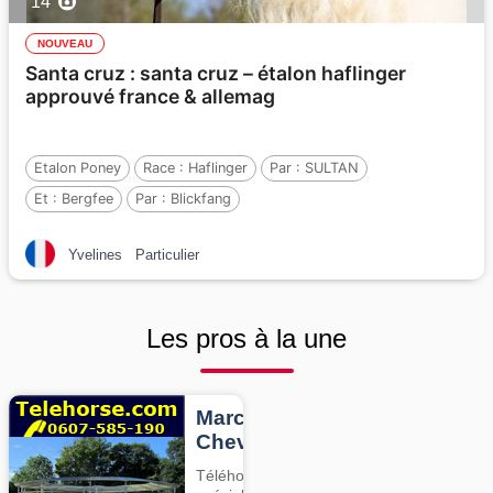
14
NOUVEAU
Santa cruz : santa cruz – étalon haflinger
approuvé france & allemag
Etalon Poney
Race :
Haflinger
Par :
SULTAN
Et :
Bergfee
Par :
Blickfang
Yvelines
Particulier
Les pros à la une
Marcheurs
Chevaux
Téléhorse,