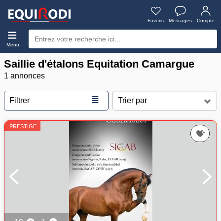
Favoris
Messages
Compte
Menu
Saillie d'étalons Equitation Camargue
1 annonces
≣
Filtrer
PRESTIGE