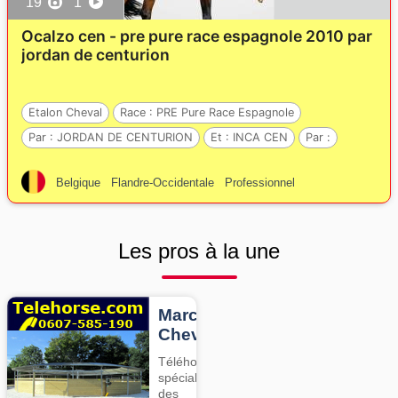
19
1
Ocalzo cen - pre pure race espagnole 2010 par
jordan de centurion
Etalon Cheval
Race :
PRE Pure Race Espagnole
Par :
JORDAN DE CENTURION
Et :
INCA CEN
Par :
Belgique
Flandre-Occidentale
Professionnel
Les pros à la une
Marcheurs
Chevaux
Téléhorse,
spécialiste
des