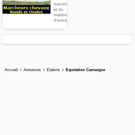
marcheurs
et du
matériel
d’entrainement
Accueil
Annonces
Etalons
Equitation Camargue