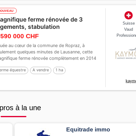
NOUVEAU
agnifique ferme rénovée de 3
Suisse
ogements, stabulation
Vaud
 590 000 CHF
Profession
tuée au cœur de la commune de Ropraz, à
ulement quelques minutes de Lausanne, cette
gnifique ferme rénovée complètement en 2014
ec...
erme équestre
A vendre
1 ha
kaym
pros à la une
Equitrade immo