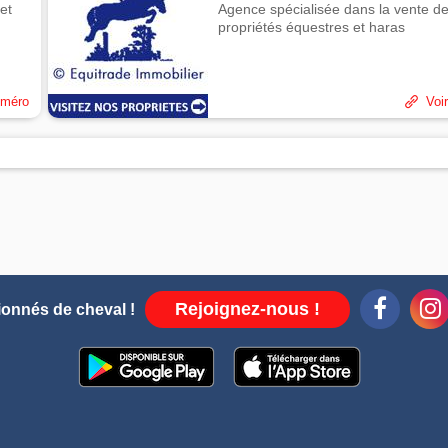
et
Agence spécialisée dans la vente d
propriétés équestres et haras
uméro
Voir
Rejoignez-nous !
ionnés de cheval !