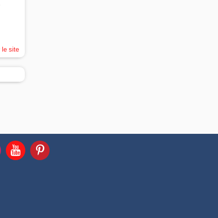
e
 le site