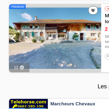
PREMIUM
M
l
2
Si
se
ma
av
F
12
Les 
Marcheurs Chevaux