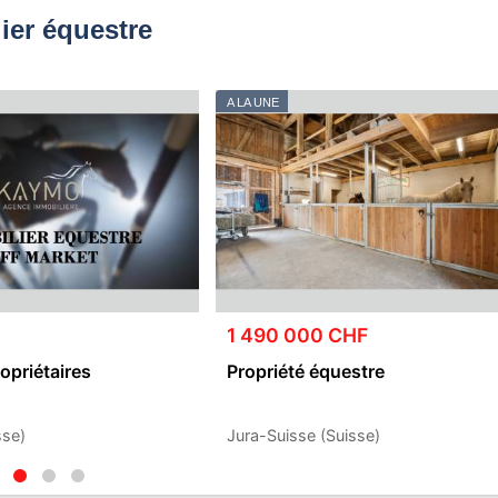
ier équestre
A LA UNE
1 490 000 CHF
opriétaires
Propriété équestre
sse)
Jura-Suisse (Suisse)