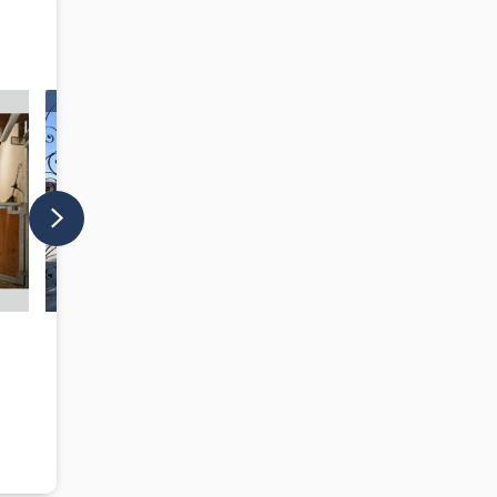
A LA UNE
A LA UNE
3 900 000 CHF
2 590 000 
Ecurie de propriétaires
Ferme équest
Genève (Suisse)
Vaud (Suisse)