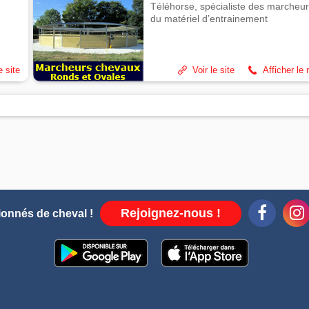
Téléhorse, spécialiste des marcheur
du matériel d’entrainement
e site
Voir le site
Afficher le
Rejoignez-nous !
ionnés de cheval !