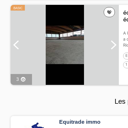
BASIC
é
é
A 
a 
Ri
E
1
3
Les 
Equitrade immo