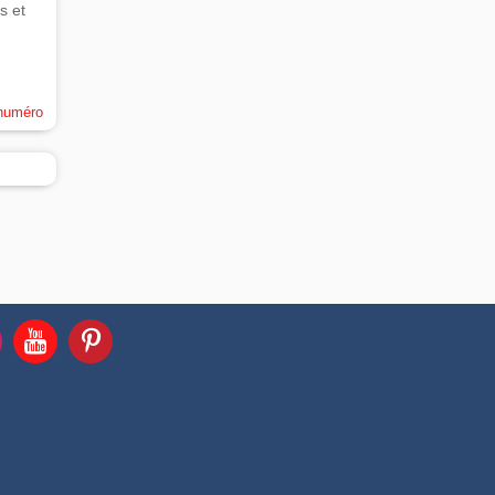
s et
 numéro