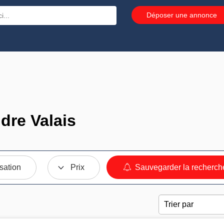
Déposer une annonce
dre Valais
sation
Prix
Sauvegarder la recherch