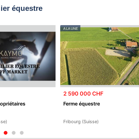
ier équestre
A LA UNE
2 590 000 CHF
opriétaires
Ferme équestre
sse)
Fribourg (Suisse)