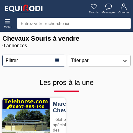
Favoris
Messages
Compte
Menu
Chevaux Souris à vendre
0 annonces
≣
Filtrer
Les pros à la une
Marcheurs
Chevaux
Téléhorse,
spécialiste
des