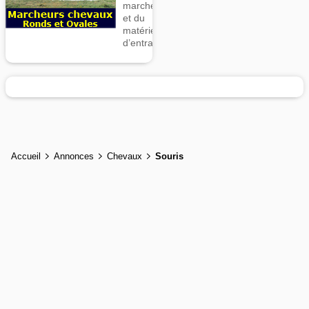
marcheurs
et du
matériel
d’entrainement
Accueil
Annonces
Chevaux
Souris