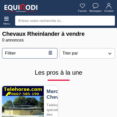
Favoris
Messages
Compte
Menu
Chevaux Rheinlander à vendre
0 annonces
≣
Filtrer
Les pros à la une
Marcheurs
Chevaux
Téléhorse,
spécialiste
des