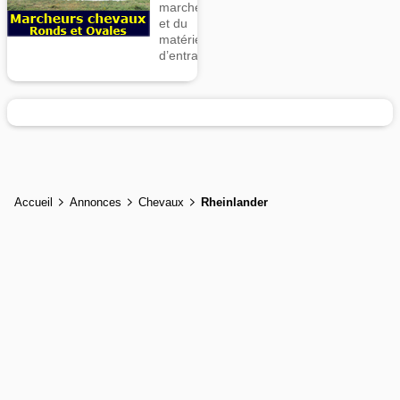
marcheurs
et du
matériel
d’entrainement
Accueil
Annonces
Chevaux
Rheinlander