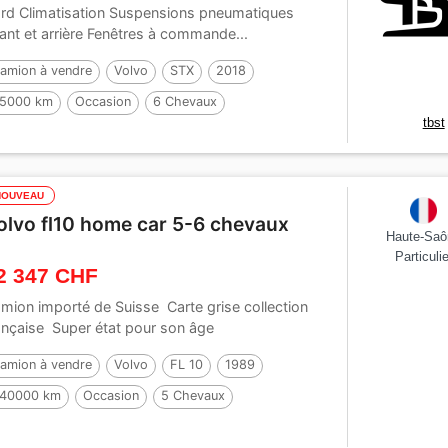
rd Climatisation Suspensions pneumatiques
ant et arrière Fenêtres à commande...
amion à vendre
Volvo
STX
2018
5000 km
Occasion
6 Chevaux
tbst
NOUVEAU
olvo fl10 home car 5-6 chevaux
Haute-Saô
Particulie
2 347 CHF
mion importé de Suisse Carte grise collection
ançaise Super état pour son âge
amion à vendre
Volvo
FL 10
1989
40000 km
Occasion
5 Chevaux