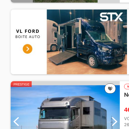
PRESTIGE
N
4
V
26