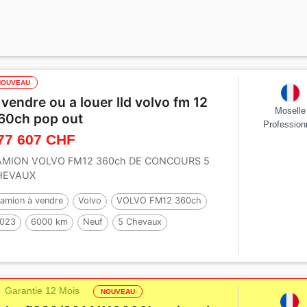
NOUVEAU
 vendre ou a louer lld volvo fm 12
Moselle
60ch pop out
Profession
77 607 CHF
AMION VOLVO FM12 360ch DE CONCOURS 5
HEVAUX
amion à vendre
Volvo
VOLVO FM12 360ch
023
6000 km
Neuf
5 Chevaux
Garantie 12 Mois
NOUVEAU