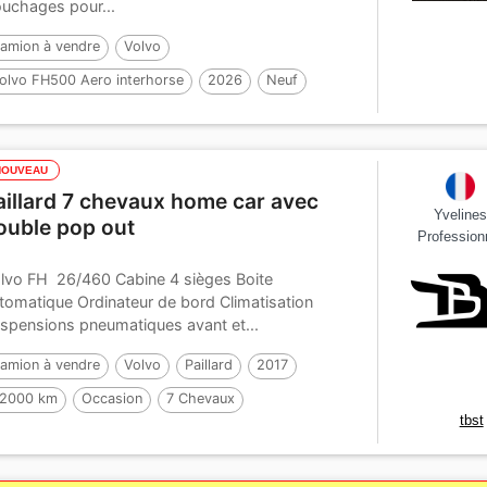
uchages pour...
amion à vendre
Volvo
olvo FH500 Aero interhorse
2026
Neuf
 Chevaux
NOUVEAU
aillard 7 chevaux home car avec
Yveline
ouble pop out
Profession
lvo FH 26/460 Cabine 4 sièges Boite
tomatique Ordinateur de bord Climatisation
spensions pneumatiques avant et...
amion à vendre
Volvo
Paillard
2017
2000 km
Occasion
7 Chevaux
tbst