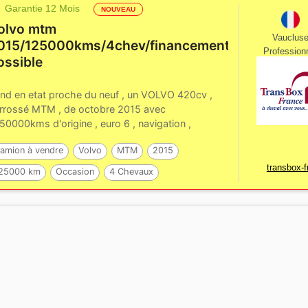
Garantie 12 Mois
NOUVEAU
olvo mtm
Vauclus
015/125000kms/4chev/financement
Profession
ossible
nd en etat proche du neuf , un VOLVO 420cv ,
rrossé MTM , de octobre 2015 avec
50000kms d'origine , euro 6 , navigation ,
uetooth,systeme...
amion à vendre
Volvo
MTM
2015
transbox-f
25000 km
Occasion
4 Chevaux