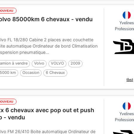
NOUVEAU
olvo 85000km 6 chevaux - vendu
Yveline
Profession
lvo FL 18/280 Cabine 2 places avec couchette
ite automatique Ordinateur de bord Climatisation
spension pneumatique...
amion à vendre
Volvo
VOLVO
2009
5000 km
Occasion
6 Chevaux
tbst
NOUVEAU
tx 6 chevaux avec pop out et push
Yveline
p - vendu
Profession
lvo FM 26/410 Boite automatique Ordinateur de