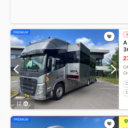
PREMIUM
A
3
2
C
C
C
2
12
PREMIUM