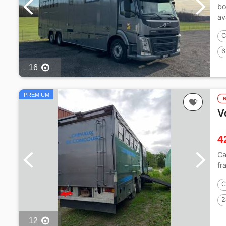
bo
av
C
6
16
PREMIUM
V
4
Ca
fr
C
2
12