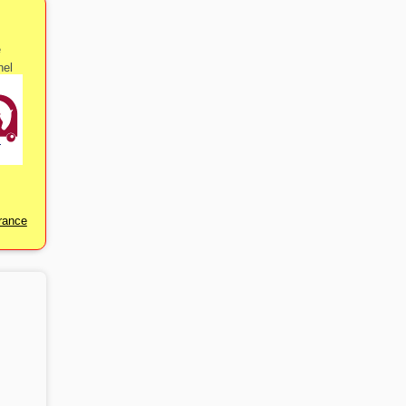
e
nel
rance