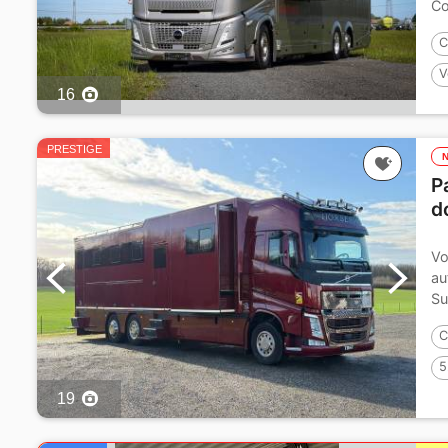
Co
C
V
16
6
PRESTIGE
P
d
Vo
au
Su
C
5
19