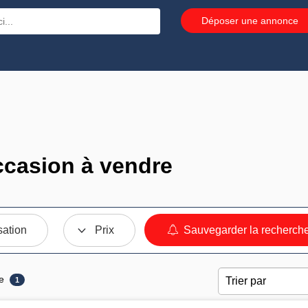
Déposer une annonce
casion à vendre
sation
Prix
Sauvegarder la recherch
e
1