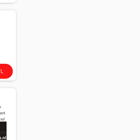
VL
s
ant
nel