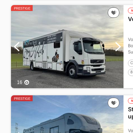
PRESTIGE
V
Vo
Bo
Su
C
8
16
PRESTIGE
S
u
Vo