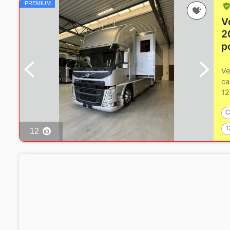
PREMIUM
V
2
p
Ve
ca
12
bl
C
1
12