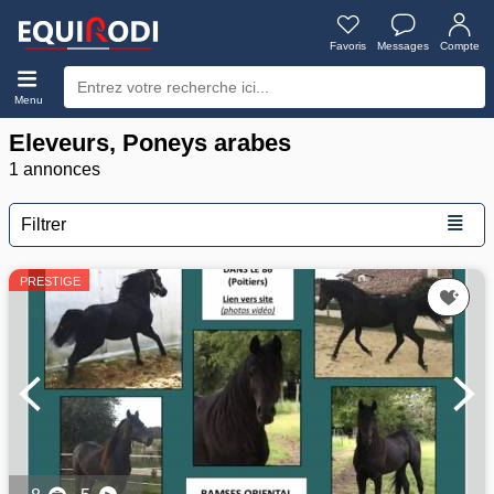
Favoris
Messages
Compte
Menu
Eleveurs, Poneys arabes
1 annonces
≣
Filtrer
PRESTIGE