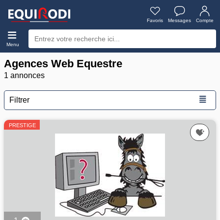
Favoris
Messages
Compte
Menu
Agences Web Equestre
1 annonces
≣
Filtrer
PRESTIGE