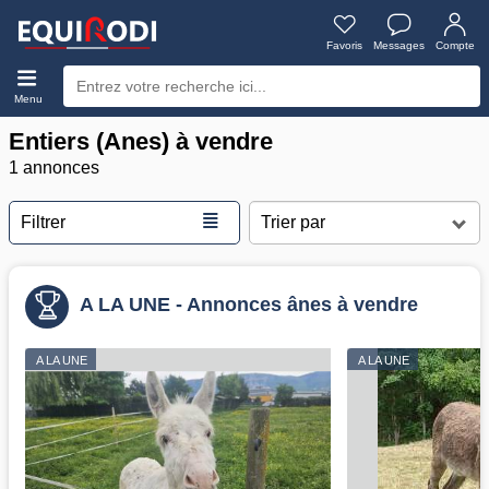
Favoris
Messages
Compte
Menu
Entiers (Anes) à vendre
1 annonces
≣
Filtrer
A LA UNE - Annonces ânes à vendre
A LA UNE
A LA UNE