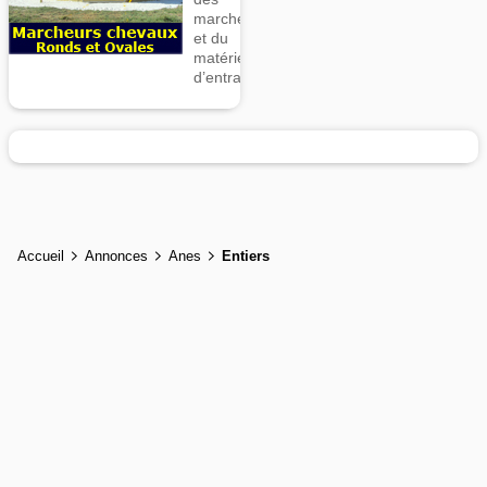
marcheurs
et du
matériel
d’entrainement
Accueil
Annonces
Anes
Entiers