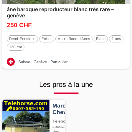
âne baroque reproducteur blanc très rare –
genève
250 CHF
Demi-Pensions
Entier
Autre Race d'Anes
Blanc
2 ans
120 cm
Suisse
Genève
Particulier
Les pros à la une
Marcheurs
Chevaux
Téléhorse,
spécialiste
des