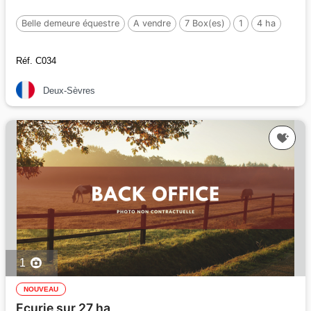
Belle demeure équestre
A vendre
7 Box(es)
1
4 ha
Réf. C034
Deux-Sèvres
1
NOUVEAU
Ecurie sur 27 ha