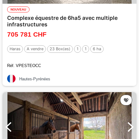
NOUVEAU
Complexe équestre de 6ha5 avec multiple
infrastructures
705 781 CHF
Haras
A vendre
23 Box(es)
1
1
6 ha
Réf. VPESTEOCC
Hautes-Pyrénées