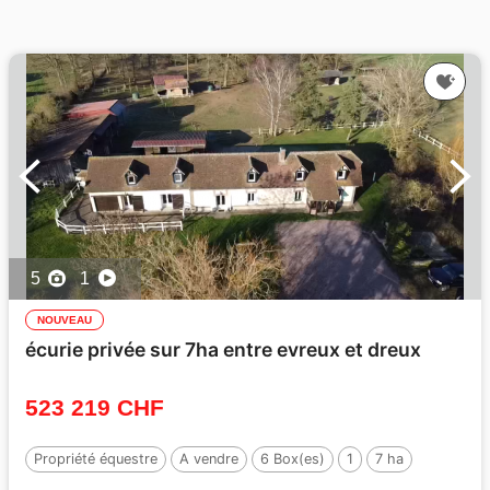
5
1
NOUVEAU
écurie privée sur 7ha entre evreux et dreux
523 219 CHF
Propriété équestre
A vendre
6 Box(es)
1
7 ha