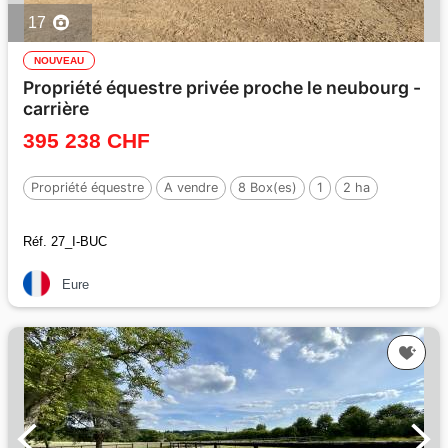
17
NOUVEAU
Propriété équestre privée proche le neubourg -
carrière
395 238 CHF
Propriété équestre
A vendre
8 Box(es)
1
2 ha
Réf. 27_I-BUC
Eure