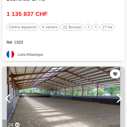
1 135 837 CHF
Centre équestre
A vendre
22 Box(es)
1
1
27 ha
Réf. C023
Loire-Atlantique
24