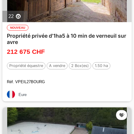
22
NOUVEAU
Propriété privée d'1ha5 à 10 min de verneuil sur
avre
212 675 CHF
Propriété équestre
A vendre
2 Box(es)
1.50 ha
Réf. VPEIL27BOURG
Eure