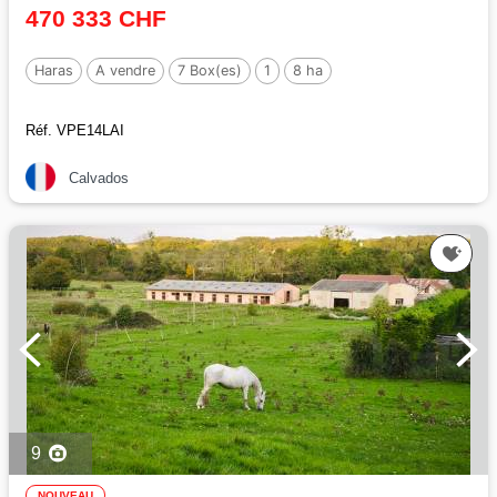
470 333 CHF
Haras
A vendre
7 Box(es)
1
8 ha
Réf. VPE14LAI
Calvados
9
NOUVEAU