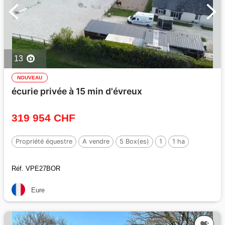
13
NOUVEAU
écurie privée à 15 min d'évreux
319 954 CHF
Propriété équestre
A vendre
5 Box(es)
1
1 ha
Réf. VPE27BOR
Eure