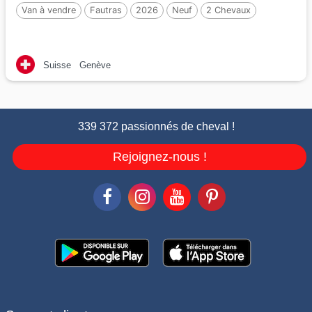
Van à vendre
Fautras
2026
Neuf
2 Chevaux
Suisse
Genève
339 372 passionnés de cheval !
Rejoignez-nous !