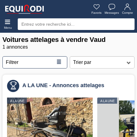
Favoris
Messages
Compte
Menu
Voitures attelages à vendre Vaud
1 annonces
≣
Filtrer
A LA UNE - Annonces attelages
A LA UNE
A LA UNE