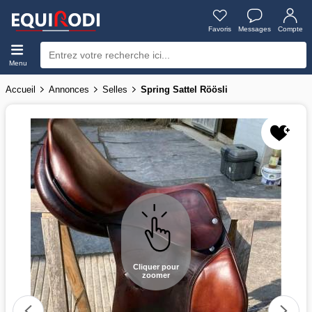
Favoris
Messages
Compte
Menu
Accueil
Annonces
Selles
Spring Sattel Röösli
Cliquer pour
zoomer