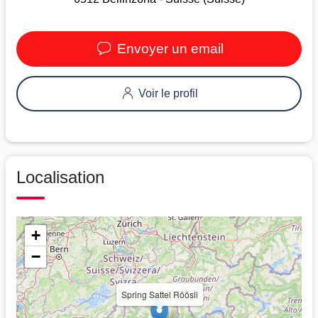
Envoyer un email
Voir le profil
Localisation
+
−
Spring Sattel Röösli