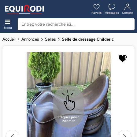
Favoris
Messages
Compte
Menu
Accueil
Annonces
Selles
Selle de dressage Childeric
Cliquer pour
zoomer