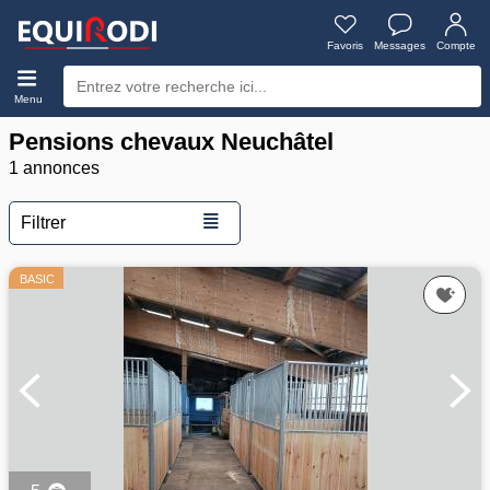
Favoris
Messages
Compte
Menu
Pensions chevaux Neuchâtel
1 annonces
≣
Filtrer
BASIC