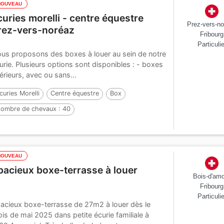
NOUVEAU
curies morelli - centre équestre
Prez-vers-n
rez-vers-noréaz
Fribourg
Particulie
us proposons des boxes à louer au sein de notre
urie. Plusieurs options sont disponibles : - boxes
térieurs, avec ou sans...
curies Morelli
Centre équestre
Box
ombre de chevaux :
40
NOUVEAU
pacieux boxe-terrasse à louer
Bois-d'am
Fribourg
Particulie
acieux boxe-terrasse de 27m2 à louer dès le
is de mai 2025 dans petite écurie familiale à