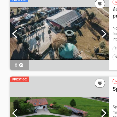
PREMIUM
é
p
No
éc
in
É
N
8
PRESTIGE
S
Sp
mo