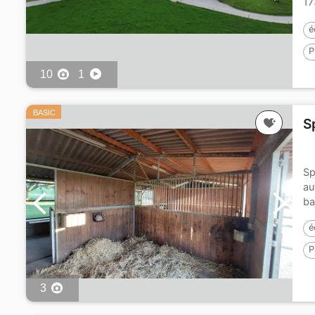
17
co
é
P
10
1
BASIC
S
Sp
au
ba
é
P
3