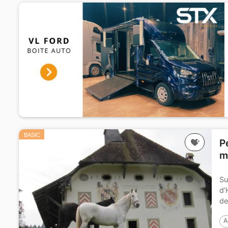
BASIC
P
m
Su
d’
de
est
A