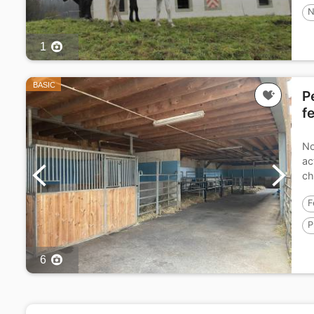
N
1
BASIC
P
f
No
ac
ch
ou
F
P
6