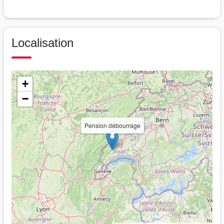
Localisation
+
−
Pension débourrage