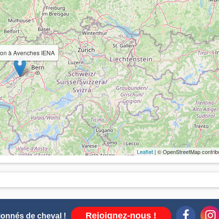
ion à Avenches IENA
Leaflet
| © OpenStreetMap contrib
Rejoignez-nous !
ionnés de cheval !