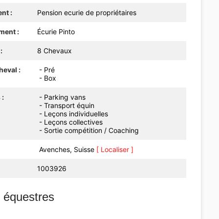
nt :
Pension ecurie de propriétaires
ment :
Écurie Pinto
:
8 Chevaux
eval :
- Pré
- Box
 :
- Parking vans
- Transport équin
- Leçons individuelles
- Leçons collectives
- Sortie compétition / Coaching
Avenches, Suisse
[ Localiser ]
1003926
s équestres