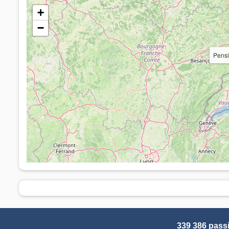
+
−
Pens
339 386 pass