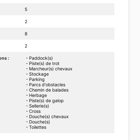
5
2
8
2
ons :
- Paddock(s)
- Piste(s) de trot
- Marcheur(s) chevaux
- Stockage
- Parking
- Parcs d'obstacles
- Chemin de balades
- Herbage
- Piste(s) de galop
- Sellerie(s)
- Cross
- Douche(s) chevaux
- Douche(s)
- Toilettes