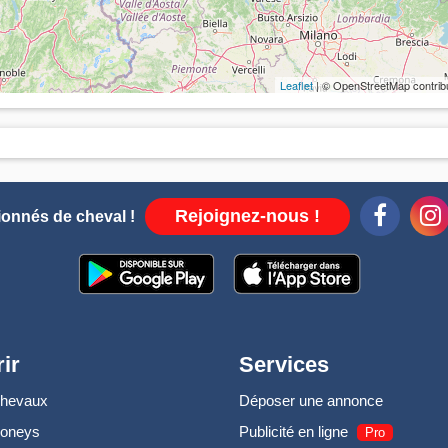
Leaflet
| © OpenStreetMap contrib
Rejoignez-nous !
ionnés de cheval !
ir
Services
chevaux
Déposer une annonce
poneys
Publicité en ligne
Pro