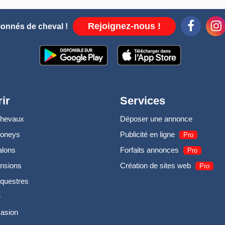
Rejoignez-nous !
ionnés de cheval !
ir
Services
chevaux
Déposer une annonce
poneys
Publicité en ligne
Pro
alons
Forfaits annonces
Pro
nsions
Création de sites web
Pro
questres
e
casion