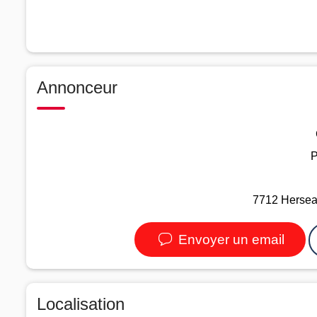
Annonceur
P
7712 Herseau
Envoyer un email
Localisation