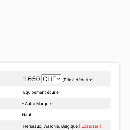
1 650
(Prix à débattre)
Equipement écurie
- Autre Marque -
Neuf
Herseaux, Wallonie, Belgique
[ Localiser ]