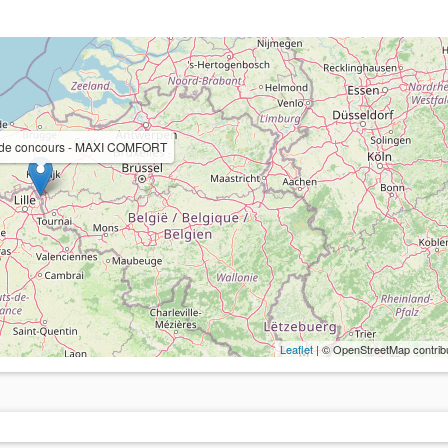
le de concours - MAXI COMFORT
Leaflet
| © OpenStreetMap contrib