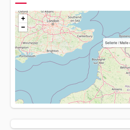
+
−
Sellerie / Mal