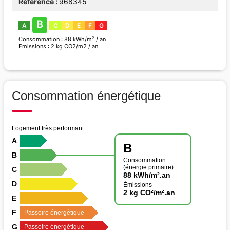
Référence
968345
B
A
C
D
E
F
G
Consommation : 88 kWh/m² / an
Emissions : 2 kg CO2/m2 / an
Consommation énergétique
Logement très performant
A
B
B
Consommation
(énergie primaire)
C
88 kWh/m².an
D
Émissions
2 kg CO²/m².an
E
F
Passoire énergétique
G
Passoire énergétique