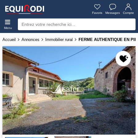
Favoris
Messages
Compte
Menu
Accueil
Annonces
Immobilier rural
FERME AUTHENTIQUE EN PIE