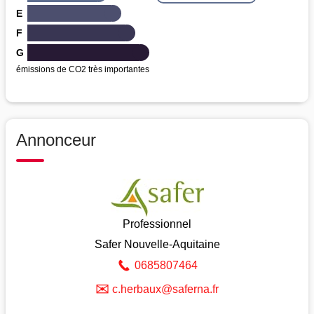
E
F
G
émissions de CO2 très importantes
Annonceur
Professionnel
Safer Nouvelle-Aquitaine
0685807464
✉
c.herbaux@saferna.fr