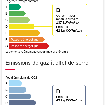
Logement très performant
A
D
B
Consommation
(énergie primaire)
C
137 kWh/m².an
D
Émissions
42 kg CO²/m².an
E
F
Passoire énergétique
G
Passoire énergétique
Logement extrêmement consommateur d’énergie
Emissions de gaz à effet de serre
Peu d’émissions de CO2
A
B
D
C
Émissions
42 kg CO²/m².an
D