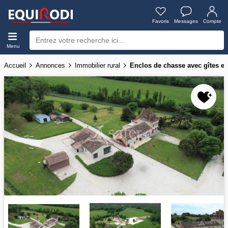
Favoris
Messages
Compte
Menu
Accueil
Annonces
Immobilier rural
Enclos de chasse avec gîtes et