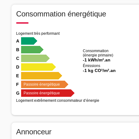
Consommation énergétique
Logement très performant
A
B
Consommation
(énergie primaire)
C
-1 kWh/m².an
Émissions
D
-1 kg CO²/m².an
E
F
Passoire énergétique
G
Passoire énergétique
Logement extrêmement consommateur d’énergie
Annonceur