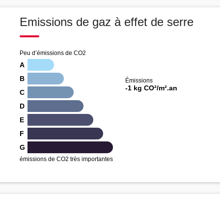
Emissions de gaz à effet de serre
Peu d’émissions de CO2
A
B
Émissions
-1 kg CO²/m².an
C
D
E
F
G
émissions de CO2 très importantes