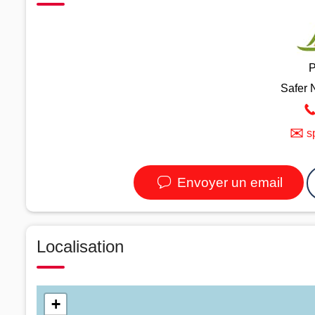
P
Safer 
✉
s
Envoyer un email
Localisation
+