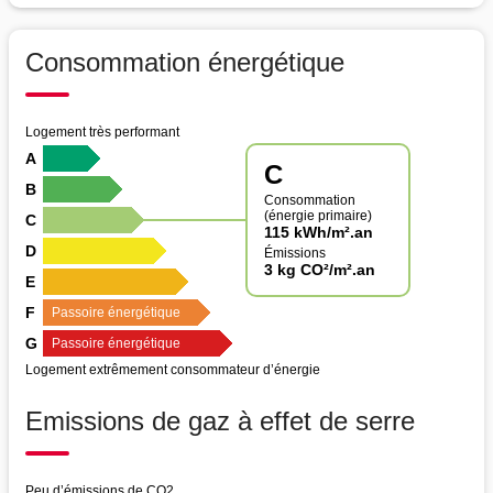
Consommation énergétique
Logement très performant
A
C
B
Consommation
(énergie primaire)
C
115 kWh/m².an
D
Émissions
3 kg CO²/m².an
E
F
Passoire énergétique
G
Passoire énergétique
Logement extrêmement consommateur d’énergie
Emissions de gaz à effet de serre
Peu d’émissions de CO2