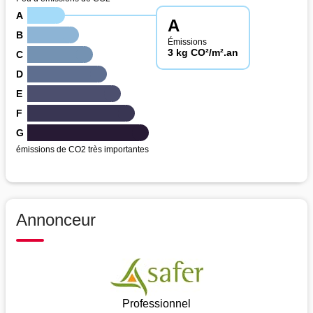
A
A
B
Émissions
3 kg CO²/m².an
C
D
E
F
G
émissions de CO2 très importantes
Annonceur
Professionnel