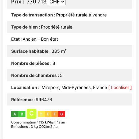
Prix
770 713
Type de transaction
Propriété rurale à vendre
Type de bien
Propriété rurale
Etat
Ancien – Bon état
Surface habitable
385 m²
Nombre de pièces
8
Nombre de chambres
5
Localisation
Mirepoix, Midi-Pyrénées, France
[ Localiser ]
Référence
996476
C
A
B
D
E
F
G
Consommation : 115 kWh/m² / an
Emissions : 3 kg CO2/m2 / an